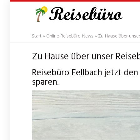
Skip
to
main
content
Start
»
Online Reisebüro News
»
Zu Hause über unser
Zu Hause über unser Reise
Reisebüro Fellbach jetzt den
sparen.