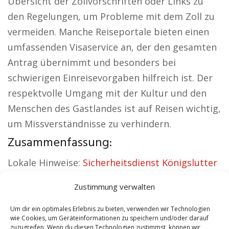
Übersicht der Zollvorschriften oder Links zu
den Regelungen, um Probleme mit dem Zoll zu
vermeiden. Manche Reiseportale bieten einen
umfassenden Visaservice an, der den gesamten
Antrag übernimmt und besonders bei
schwierigen Einreisevorgaben hilfreich ist. Der
respektvolle Umgang mit der Kultur und den
Menschen des Gastlandes ist auf Reisen wichtig,
um Missverständnisse zu verhindern.
Zusammenfassung:
Lokale Hinweise:
Sicherheitsdienst Königslutter
|
Versicherung Königslutter
|
Wohnung mieten
Zustimmung verwalten
Königslutter
|
Schamane Königslutter
|
Reisebüro Königslutter
|
Versicherung
Um dir ein optimales Erlebnis zu bieten, verwenden wir Technologien
wie Cookies, um Geräteinformationen zu speichern und/oder darauf
Königslutter
zuzugreifen. Wenn du diesen Technologien zustimmst, können wir