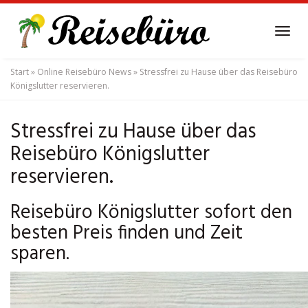
Skip
to
Tog
main
navi
content
Start
»
Online Reisebüro News
»
Stressfrei zu Hause über das Reisebüro
Königslutter reservieren.
Stressfrei zu Hause über das
Reisebüro Königslutter
reservieren.
Reisebüro Königslutter sofort den
besten Preis finden und Zeit
sparen.