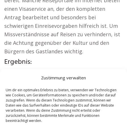
bereit. Manche Reiseportale im Internet bieten
einen Visaservice an, der den kompletten
Antrag bearbeitet und besonders bei
schwierigen Einreisevorgaben hilfreich ist. Um
Missverständnisse auf Reisen zu verhindern, ist
die Achtung gegenüber der Kultur und den
Bürgern des Gastlandes wichtig.
Ergebnis:
Interessante Links:
Versicherung Garbsen
|
Zustimmung verwalten
Wohnung mieten Garbsen
|
Kirche Garbsen
|
Reisebüro Garbsen
|
Versicherung Garbsen
|
Um dir ein optimales Erlebnis zu bieten, verwenden wir Technologien
wie Cookies, um Geräteinformationen zu speichern und/oder darauf
Hauskauf Garbsen
zuzugreifen. Wenn du diesen Technologien zustimmst, können wir
Daten wie das Surfverhalten oder eindeutige IDs auf dieser Website
verarbeiten. Wenn du deine Zustimmung nicht erteilst oder
Contents
[
show
]
zurückziehst, können bestimmte Merkmale und Funktionen
beeinträchtigt werden.