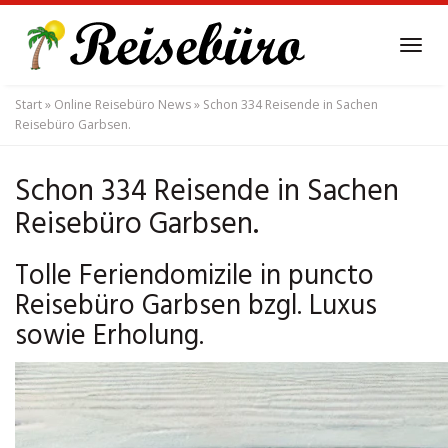
Skip
to
Tog
main
navi
content
Start
»
Online Reisebüro News
»
Schon 334 Reisende in Sachen
Reisebüro Garbsen.
Schon 334 Reisende in Sachen
Reisebüro Garbsen.
Tolle Feriendomizile in puncto
Reisebüro Garbsen bzgl. Luxus
sowie Erholung.