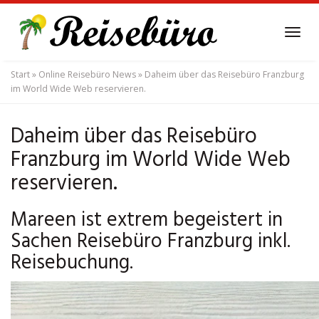
Skip
to
Tog
main
navi
content
Start
»
Online Reisebüro News
»
Daheim über das Reisebüro Franzburg
im World Wide Web reservieren.
Daheim über das Reisebüro
Franzburg im World Wide Web
reservieren.
Mareen ist extrem begeistert in
Sachen Reisebüro Franzburg inkl.
Reisebuchung.