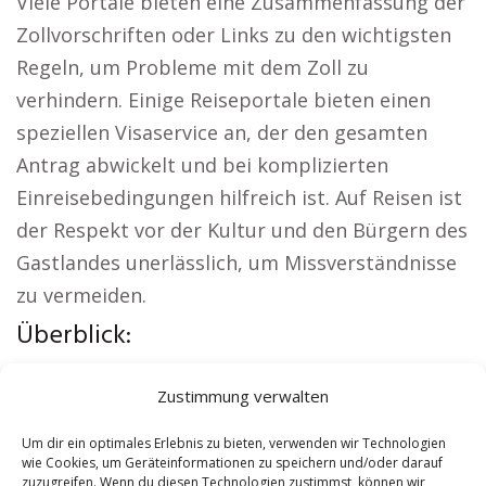
Viele Portale bieten eine Zusammenfassung der
Zollvorschriften oder Links zu den wichtigsten
Regeln, um Probleme mit dem Zoll zu
verhindern. Einige Reiseportale bieten einen
speziellen Visaservice an, der den gesamten
Antrag abwickelt und bei komplizierten
Einreisebedingungen hilfreich ist. Auf Reisen ist
der Respekt vor der Kultur und den Bürgern des
Gastlandes unerlässlich, um Missverständnisse
zu vermeiden.
Überblick:
Aus der Region:
Autovermietung Franzburg
|
Zustimmung verwalten
Sicherheitsdienst Franzburg
|
Versicherung
Franzburg
|
Hundeschule Franzburg
|
Um dir ein optimales Erlebnis zu bieten, verwenden wir Technologien
wie Cookies, um Geräteinformationen zu speichern und/oder darauf
Schamane Franzburg
|
Reisebüro Franzburg
zuzugreifen. Wenn du diesen Technologien zustimmst, können wir