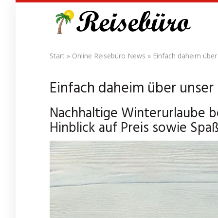
Skip
to
main
content
Start
»
Online Reisebüro News
»
Einfach daheim über
Einfach daheim über unser
Nachhaltige Winterurlaube b
Hinblick auf Preis sowie Spaß