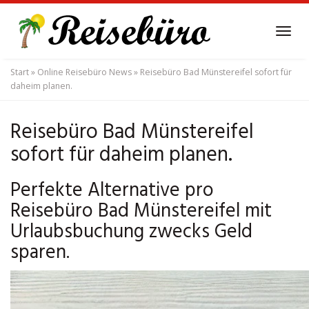
Skip
to
Tog
main
navi
content
Start
»
Online Reisebüro News
»
Reisebüro Bad Münstereifel sofort für
daheim planen.
Reisebüro Bad Münstereifel
sofort für daheim planen.
Perfekte Alternative pro
Reisebüro Bad Münstereifel mit
Urlaubsbuchung zwecks Geld
sparen.