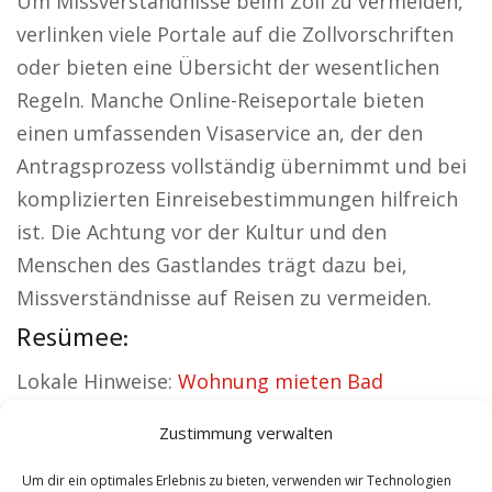
Um Missverständnisse beim Zoll zu vermeiden,
verlinken viele Portale auf die Zollvorschriften
oder bieten eine Übersicht der wesentlichen
Regeln. Manche Online-Reiseportale bieten
einen umfassenden Visaservice an, der den
Antragsprozess vollständig übernimmt und bei
komplizierten Einreisebestimmungen hilfreich
ist. Die Achtung vor der Kultur und den
Menschen des Gastlandes trägt dazu bei,
Missverständnisse auf Reisen zu vermeiden.
Resümee:
Lokale Hinweise:
Wohnung mieten Bad
Münstereifel
|
Kirche Bad Münstereifel
|
Zustimmung verwalten
Autovermietung Bad Münstereifel
|
Versicherung Bad Münstereifel
|
Hauskauf Bad
Um dir ein optimales Erlebnis zu bieten, verwenden wir Technologien