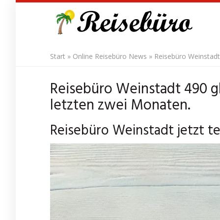
Skip
to
main
content
Start
»
Online Reisebüro News
»
Reisebüro Weinstadt
Reisebüro Weinstadt 490 g
letzten zwei Monaten.
Reisebüro Weinstadt jetzt t