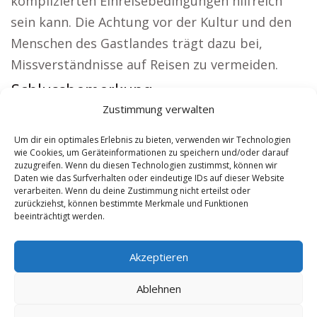
komplizierten Einreisebedingungen hilfreich
sein kann. Die Achtung vor der Kultur und den
Menschen des Gastlandes trägt dazu bei,
Missverständnisse auf Reisen zu vermeiden.
Schlussbemerkung:
Zustimmung verwalten
Lokale Hinweise:
Kirche Tulln
|
Autovermietung
Tulln
|
Sicherheitsdienst Tulln
|
Hauskauf Tulln
Um dir ein optimales Erlebnis zu bieten, verwenden wir Technologien
wie Cookies, um Geräteinformationen zu speichern und/oder darauf
|
Hundeschule Tulln
|
Schamane Tulln
zuzugreifen. Wenn du diesen Technologien zustimmst, können wir
Daten wie das Surfverhalten oder eindeutige IDs auf dieser Website
verarbeiten. Wenn du deine Zustimmung nicht erteilst oder
Contents
[
show
]
zurückziehst, können bestimmte Merkmale und Funktionen
beeinträchtigt werden.
No tags for this post.
Akzeptieren
Ablehnen