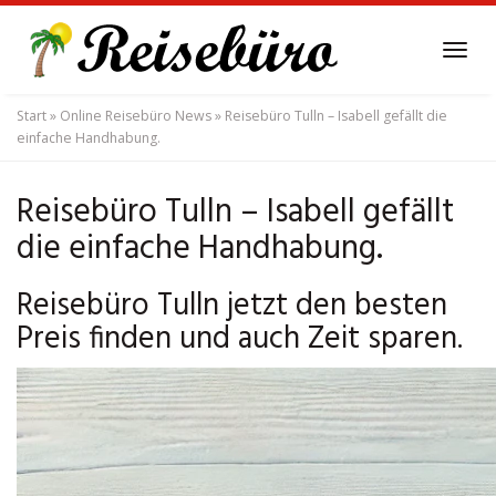
Skip
to
Tog
main
navi
content
Start
»
Online Reisebüro News
»
Reisebüro Tulln – Isabell gefällt die
einfache Handhabung.
Reisebüro Tulln – Isabell gefällt
die einfache Handhabung.
Reisebüro Tulln jetzt den besten
Preis finden und auch Zeit sparen.