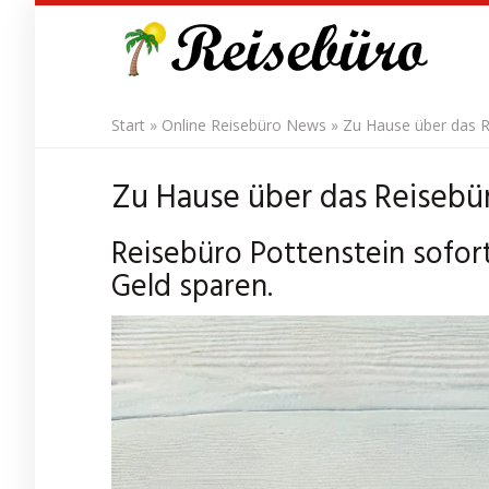
Skip
to
main
content
Start
»
Online Reisebüro News
»
Zu Hause über das R
Zu Hause über das Reisebür
Reisebüro Pottenstein sofort
Geld sparen.