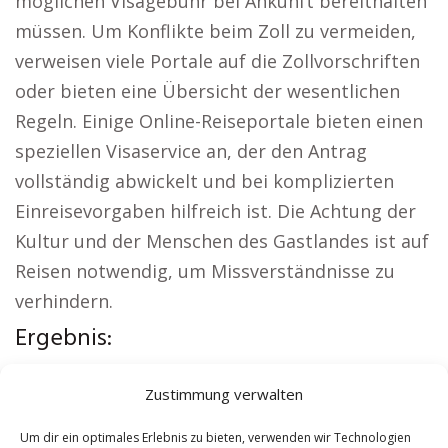
möglichen Visagebühr bei Ankunft bereithalten
müssen. Um Konflikte beim Zoll zu vermeiden,
verweisen viele Portale auf die Zollvorschriften
oder bieten eine Übersicht der wesentlichen
Regeln. Einige Online-Reiseportale bieten einen
speziellen Visaservice an, der den Antrag
vollständig abwickelt und bei komplizierten
Einreisevorgaben hilfreich ist. Die Achtung der
Kultur und der Menschen des Gastlandes ist auf
Reisen notwendig, um Missverständnisse zu
verhindern.
Ergebnis:
Lokale Hinweise:
Autovermietung Scheer
|
Zustimmung verwalten
Sicherheitsdienst Scheer
|
Versicherung Scheer
|
Hundeschule Scheer
|
Schamane Scheer
|
Um dir ein optimales Erlebnis zu bieten, verwenden wir Technologien