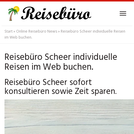
Skip
to
Tog
main
navi
content
Start
»
Online Reisebüro News
»
Reisebüro Scheer individuelle Reisen
im Web buchen.
Reisebüro Scheer individuelle
Reisen im Web buchen.
Reisebüro Scheer sofort
konsultieren sowie Zeit sparen.