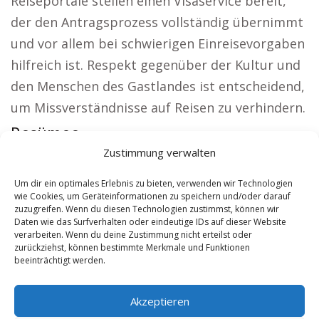
Reiseportale stellen einen Visaservice bereit,
der den Antragsprozess vollständig übernimmt
und vor allem bei schwierigen Einreisevorgaben
hilfreich ist. Respekt gegenüber der Kultur und
den Menschen des Gastlandes ist entscheidend,
um Missverständnisse auf Reisen zu verhindern.
Resümee:
Zustimmung verwalten
Aus der Region:
Kirche Lancy
|
Autovermietung
Lancy
|
Sicherheitsdienst Lancy
|
Hauskauf
Um dir ein optimales Erlebnis zu bieten, verwenden wir Technologien
wie Cookies, um Geräteinformationen zu speichern und/oder darauf
Lancy
|
Hundeschule Lancy
|
Schamane Lancy
zuzugreifen. Wenn du diesen Technologien zustimmst, können wir
Daten wie das Surfverhalten oder eindeutige IDs auf dieser Website
verarbeiten. Wenn du deine Zustimmung nicht erteilst oder
Contents
[
show
]
zurückziehst, können bestimmte Merkmale und Funktionen
beeinträchtigt werden.
No tags for this post.
Akzeptieren