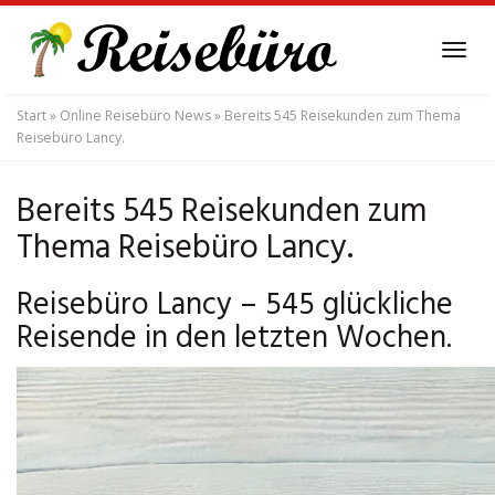
Skip
to
Tog
main
navi
content
Start
»
Online Reisebüro News
»
Bereits 545 Reisekunden zum Thema
Reisebüro Lancy.
Bereits 545 Reisekunden zum
Thema Reisebüro Lancy.
Reisebüro Lancy – 545 glückliche
Reisende in den letzten Wochen.