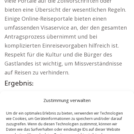
viele Portale auf die Zollvorschriften oder
bieten eine Übersicht der wesentlichen Regeln.
Einige Online-Reiseportale bieten einen
umfassenden Visaservice an, der den gesamten
Antragsprozess übernimmt und bei
komplizierten Einreisevorgaben hilfreich ist.
Respekt für die Kultur und die Bürger des
Gastlandes ist wichtig, um Missverständnisse
auf Reisen zu verhindern.
Ergebnis:
Örtliche Themen:
Sicherheitsdienst Sarstedt
|
Zustimmung verwalten
Versicherung Sarstedt
|
Wohnung mieten
Sarstedt
|
Schamane Sarstedt
|
Reisebüro
Um dir ein optimales Erlebnis zu bieten, verwenden wir Technologien
wie Cookies, um Geräteinformationen zu speichern und/oder darauf
Sarstedt
|
Versicherung Sarstedt
zuzugreifen. Wenn du diesen Technologien zustimmst, können wir
Daten wie das Surfverhalten oder eindeutige IDs auf dieser Website