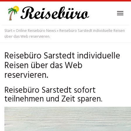
Skip
to
Tog
main
navi
content
Start
»
Online Reisebüro News
»
Reisebüro Sarstedt individuelle Reisen
über das Web reservieren.
Reisebüro Sarstedt individuelle
Reisen über das Web
reservieren.
Reisebüro Sarstedt sofort
teilnehmen und Zeit sparen.