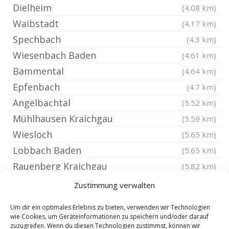
Dielheim
(4.08 km)
Waibstadt
(4.17 km)
Spechbach
(4.3 km)
Wiesenbach Baden
(4.61 km)
Bammental
(4.64 km)
Epfenbach
(4.7 km)
Angelbachtal
(5.52 km)
Mühlhausen Kraichgau
(5.59 km)
Wiesloch
(5.65 km)
Lobbach Baden
(5.65 km)
Rauenberg Kraichgau
(5.82 km)
Gaiberg Baden
(5.95 km)
Zustimmung verwalten
Neckarbischofsheim
(6.16 km)
Um dir ein optimales Erlebnis zu bieten, verwenden wir Technologien
Nußloch
(6.2 km)
wie Cookies, um Geräteinformationen zu speichern und/oder darauf
zuzugreifen. Wenn du diesen Technologien zustimmst, können wir