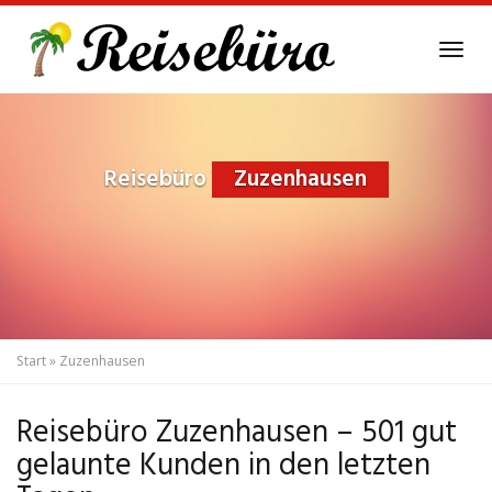
Skip
to
Tog
main
navi
content
Reisebüro
Zuzenhausen
Start
»
Zuzenhausen
Reisebüro Zuzenhausen – 501 gut
gelaunte Kunden in den letzten