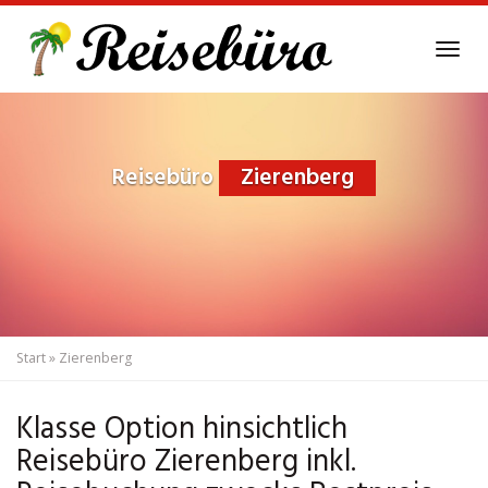
Skip
to
Tog
main
navi
content
Reisebüro
Zierenberg
Start
»
Zierenberg
Klasse Option hinsichtlich
Reisebüro Zierenberg inkl.