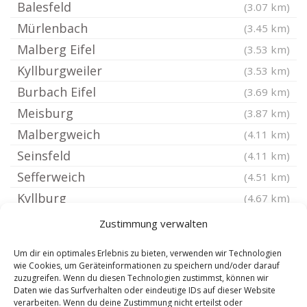
Balesfeld
(3.07 km)
Mürlenbach
(3.45 km)
Malberg Eifel
(3.53 km)
Kyllburgweiler
(3.53 km)
Burbach Eifel
(3.69 km)
Meisburg
(3.87 km)
Malbergweich
(4.11 km)
Seinsfeld
(4.11 km)
Sefferweich
(4.51 km)
Kyllburg
(4.67 km)
Orsfeld
(4.67 km)
Zustimmung verwalten
Etteldorf
(4.84 km)
Um dir ein optimales Erlebnis zu bieten, verwenden wir Technologien
Seffern
(5 km)
wie Cookies, um Geräteinformationen zu speichern und/oder darauf
zuzugreifen. Wenn du diesen Technologien zustimmst, können wir
Salm Eifel
(5.06 km)
Daten wie das Surfverhalten oder eindeutige IDs auf dieser Website
Nimshuscheid
verarbeiten. Wenn du deine Zustimmung nicht erteilst oder
(5.17 km)