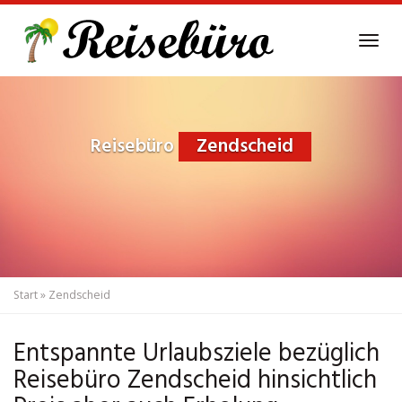
Skip
to
Tog
main
navi
content
Reisebüro
Zendscheid
Start
»
Zendscheid
Entspannte Urlaubsziele bezüglich
Reisebüro Zendscheid hinsichtlich