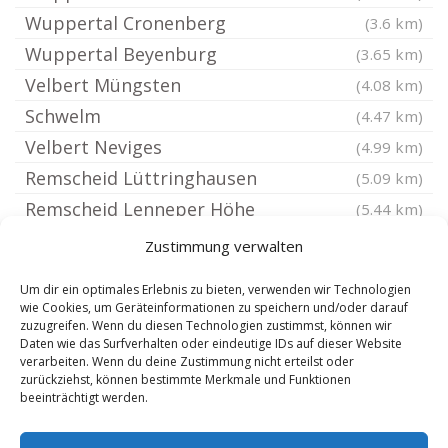
Wuppertal Cronenberg
(3.6 km)
Wuppertal Beyenburg
(3.65 km)
Velbert Müngsten
(4.08 km)
Schwelm
(4.47 km)
Velbert Neviges
(4.99 km)
Remscheid Lüttringhausen
(5.09 km)
Remscheid Lenneper Höhe
(5.44 km)
Wuppertal Vohwinkel
(5.55 km)
Zustimmung verwalten
Remscheid Alt Remscheid
(5.76 km)
Um dir ein optimales Erlebnis zu bieten, verwenden wir Technologien
Remscheid Reinshagen
(5.81 km)
wie Cookies, um Geräteinformationen zu speichern und/oder darauf
zuzugreifen. Wenn du diesen Technologien zustimmst, können wir
Remscheid
(5.81 km)
Daten wie das Surfverhalten oder eindeutige IDs auf dieser Website
Remscheid Ehringhausen
verarbeiten. Wenn du deine Zustimmung nicht erteilst oder
(5.81 km)
zurückziehst, können bestimmte Merkmale und Funktionen
Remscheid Hasten
(5.81 km)
beeinträchtigt werden.
Remscheid Lennep
(5.85 km)