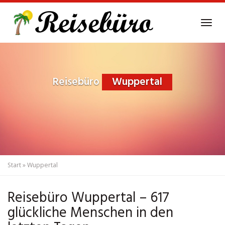
Skip
to
Tog
main
navi
content
Reisebüro
Wuppertal
Start
»
Wuppertal
Reisebüro Wuppertal – 617
glückliche Menschen in den