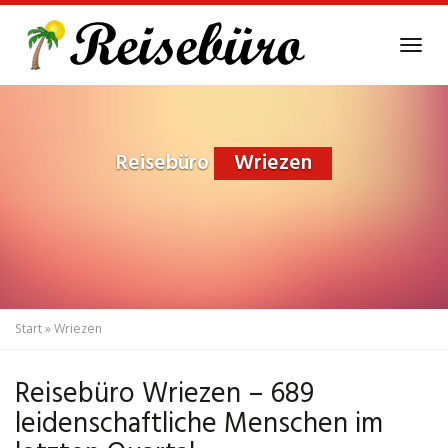
Skip
to
Tog
main
navi
content
Reisebüro
Wriezen
Start
»
Wriezen
Reisebüro Wriezen – 689
leidenschaftliche Menschen im