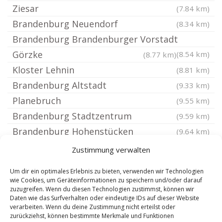
Ziesar
(7.84 km)
Brandenburg Neuendorf
(8.34 km)
Brandenburg Brandenburger Vorstadt
Görzke
(8.54 km)
(8.77 km)
Kloster Lehnin
(8.81 km)
Brandenburg Altstadt
(9.33 km)
Planebruch
(9.55 km)
Brandenburg Stadtzentrum
(9.59 km)
Brandenburg Hohenstücken
(9.64 km)
Brandenburg an der Havel
(9.87 km)
Zustimmung verwalten
Paplitz bei Genthin
(9.87 km)
Um dir ein optimales Erlebnis zu bieten, verwenden wir Technologien
Bensdorf
(10.8 km)
wie Cookies, um Geräteinformationen zu speichern und/oder darauf
zuzugreifen. Wenn du diesen Technologien zustimmst, können wir
Kade
(10.91 km)
Daten wie das Surfverhalten oder eindeutige IDs auf dieser Website
Schopsdorf
verarbeiten. Wenn du deine Zustimmung nicht erteilst oder
(11.12 km)
zurückziehst, können bestimmte Merkmale und Funktionen