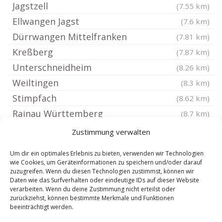
Jagstzell
(7.55 km)
Ellwangen Jagst
(7.6 km)
Dürrwangen Mittelfranken
(7.81 km)
Kreßberg
(7.87 km)
Unterschneidheim
(8.26 km)
Weiltingen
(8.3 km)
Stimpfach
(8.62 km)
Rainau Württemberg
(8.7 km)
Langfurth Mittelfranken
(9.49 km)
Zustimmung verwalten
Feuchtwangen
(9.7 km)
Um dir ein optimales Erlebnis zu bieten, verwenden wir Technologien
Wittelshofen
(10.08 km)
wie Cookies, um Geräteinformationen zu speichern und/oder darauf
zuzugreifen. Wenn du diesen Technologien zustimmst, können wir
Fremdingen
(10.17 km)
Daten wie das Surfverhalten oder eindeutige IDs auf dieser Website
Westhausen Württemberg
verarbeiten. Wenn du deine Zustimmung nicht erteilst oder
(11.03 km)
zurückziehst, können bestimmte Merkmale und Funktionen
Dentlein am Forst
(11.04 km)
beeinträchtigt werden.
Gerolfingen
(11.38 km)