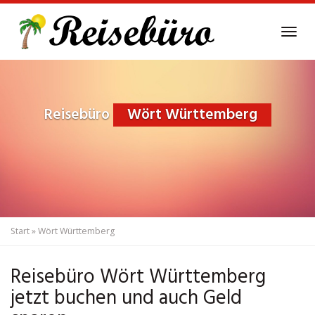
Skip
to
Tog
main
navi
content
Reisebüro
Wört Württemberg
Start
»
Wört Württemberg
Reisebüro Wört Württemberg
jetzt buchen und auch Geld