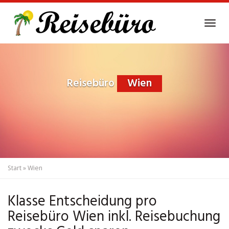
Skip
to
Tog
main
navi
content
Reisebüro
Wien
Start
»
Wien
Klasse Entscheidung pro
Reisebüro Wien inkl. Reisebuchung