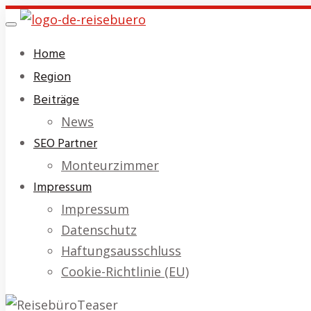
Skip
Toggle
to
navigation
Home
main
Region
content
Beiträge
News
SEO Partner
Monteurzimmer
Impressum
Impressum
Datenschutz
Haftungsausschluss
Cookie-Richtlinie (EU)