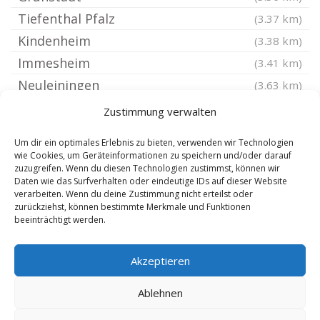
Tiefenthal Pfalz
(3.37 km)
Kindenheim
(3.38 km)
Immesheim
(3.41 km)
Neuleiningen
(3.63 km)
Hettenleidelheim
(3.73 km)
Zustimmung verwalten
Bockenheim an der Weinstraße
(3.97 km)
Um dir ein optimales Erlebnis zu bieten, verwenden wir Technologien
Kleinkarlbach
(4.07 km)
wie Cookies, um Geräteinformationen zu speichern und/oder darauf
zuzugreifen. Wenn du diesen Technologien zustimmst, können wir
Dreisen
(4.09 km)
Daten wie das Surfverhalten oder eindeutige IDs auf dieser Website
Marnheim Pfalz
verarbeiten. Wenn du deine Zustimmung nicht erteilst oder
(4.09 km)
zurückziehst, können bestimmte Merkmale und Funktionen
Battenberg Pfalz
(4.24 km)
beeinträchtigt werden.
Albisheim Pfrimm
(4.3 km)
Akzeptieren
Wachenheim Rheinhessen
(4.59 km)
Einselthum
(4.61 km)
Ablehnen