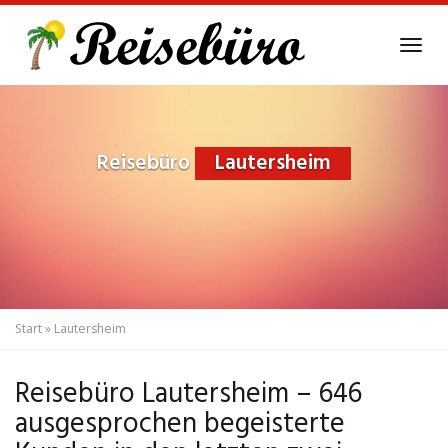
Skip
to
Tog
main
navi
content
Reisebüro
Lautersheim
Start
»
Lautersheim
Reisebüro Lautersheim – 646
ausgesprochen begeisterte