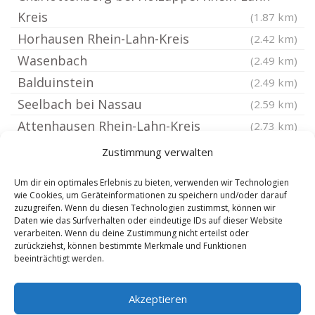
Kreis
(1.87 km)
Horhausen Rhein-Lahn-Kreis
(2.42 km)
Wasenbach
(2.49 km)
Balduinstein
(2.49 km)
Seelbach bei Nassau
(2.59 km)
Attenhausen Rhein-Lahn-Kreis
(2.73 km)
Obernhof Lahn
(3.16 km)
Zustimmung verwalten
Weinähr
(3.16 km)
Um dir ein optimales Erlebnis zu bieten, verwenden wir Technologien
Gackenbach
(3.19 km)
wie Cookies, um Geräteinformationen zu speichern und/oder darauf
zuzugreifen. Wenn du diesen Technologien zustimmst, können wir
Kördorf
(3.45 km)
Daten wie das Surfverhalten oder eindeutige IDs auf dieser Website
Hirschberg Rhein-Lahn-Kreis
verarbeiten. Wenn du deine Zustimmung nicht erteilst oder
(3.53 km)
zurückziehst, können bestimmte Merkmale und Funktionen
Winden Rhein-Lahn-Kreis
(3.68 km)
beeinträchtigt werden.
Schönborn Rhein-Lahn-Kreis
(3.73 km)
Akzeptieren
Altendiez
(3.74 km)