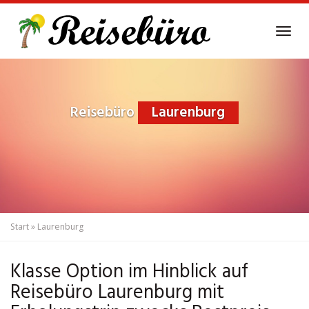
Skip
to
Tog
main
navi
content
Reisebüro
Laurenburg
Start
»
Laurenburg
Klasse Option im Hinblick auf
Reisebüro Laurenburg mit