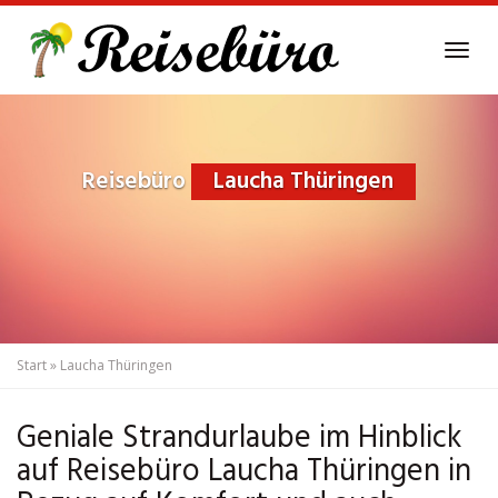
Skip
to
Tog
main
navi
content
Reisebüro
Laucha Thüringen
Start
»
Laucha Thüringen
Geniale Strandurlaube im Hinblick
auf Reisebüro Laucha Thüringen in