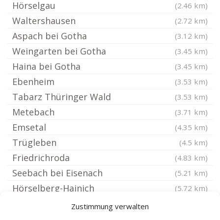
Hörselgau
(2.46 km)
Waltershausen
(2.72 km)
Aspach bei Gotha
(3.12 km)
Weingarten bei Gotha
(3.45 km)
Haina bei Gotha
(3.45 km)
Ebenheim
(3.53 km)
Tabarz Thüringer Wald
(3.53 km)
Metebach
(3.71 km)
Emsetal
(4.35 km)
Trügleben
(4.5 km)
Friedrichroda
(4.83 km)
Seebach bei Eisenach
(5.21 km)
Hörselberg-Hainich
(5.72 km)
Friedrichswerth bei Gotha
(5.81 km)
Zustimmung verwalten
Ernstroda
(5.86 km)