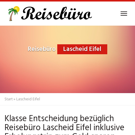
Skip
to
Tog
main
navi
content
Reisebüro
Lascheid Eifel
Start
»
Lascheid Eifel
Klasse Entscheidung bezüglich
Reisebüro Lascheid Eifel inklusive