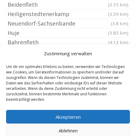
Beidenfleth
(3.35 km)
Heiligenstedtenerkamp
(3.39 km)
Neuendorf-Sachsenbande
(3.8 km)
Huje
(3.83 km)
Bahrenfleth
(4.13 km)
Nortorf bei Wilster
(4.4 km)
Zustimmung verwalten
Nutteln Holstein
(4.41 km)
Um dir ein optimales Erlebnis zu bieten, verwenden wir Technologien
Kremperheide
(4.45 km)
wie Cookies, um Geräteinformationen zu speichern und/oder darauf
zuzugreifen. Wenn du diesen Technologien zustimmst, können wir
Vaalermoor
(4.51 km)
Daten wie das Surfverhalten oder eindeutige IDs auf dieser Website
Itzehoe
verarbeiten. Wenn du deine Zustimmung nicht erteilst oder
(4.65 km)
zurückziehst, können bestimmte Merkmale und Funktionen
Krempermoor
(4.83 km)
beeinträchtigt werden.
Vaale Holstein
(5.12 km)
Akzeptieren
Brokdorf Holstein
(5.27 km)
Kaaks
(5.29 km)
Ablehnen