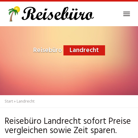
Skip
to
Tog
main
navi
content
Reisebüro
Landrecht
Start
»
Landrecht
Reisebüro Landrecht sofort Preise
vergleichen sowie Zeit sparen.