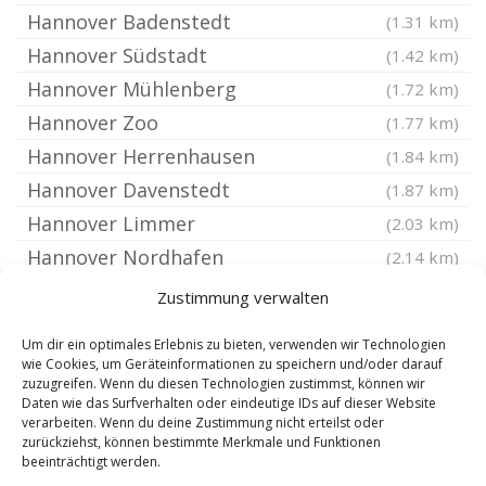
Hannover Badenstedt
(1.31 km)
Hannover Südstadt
(1.42 km)
Hannover Mühlenberg
(1.72 km)
Hannover Zoo
(1.77 km)
Hannover Herrenhausen
(1.84 km)
Hannover Davenstedt
(1.87 km)
Hannover Limmer
(2.03 km)
Hannover Nordhafen
(2.14 km)
Hannover Ahlem
(2.2 km)
Zustimmung verwalten
Hannover List
(2.22 km)
Um dir ein optimales Erlebnis zu bieten, verwenden wir Technologien
Hannover Wettbergen
(2.24 km)
wie Cookies, um Geräteinformationen zu speichern und/oder darauf
zuzugreifen. Wenn du diesen Technologien zustimmst, können wir
Hannover Leinhausen
(2.26 km)
Daten wie das Surfverhalten oder eindeutige IDs auf dieser Website
Hannover Bult
verarbeiten. Wenn du deine Zustimmung nicht erteilst oder
(2.3 km)
zurückziehst, können bestimmte Merkmale und Funktionen
Hannover Marienwerder
(2.37 km)
beeinträchtigt werden.