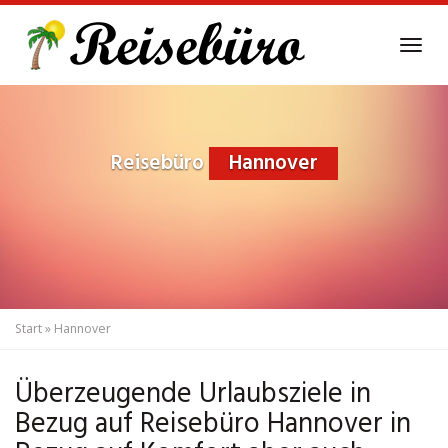
Skip
to
Tog
main
navi
content
Reisebüro
Hannover
Start
»
Hannover
Überzeugende Urlaubsziele in
Bezug auf Reisebüro Hannover in