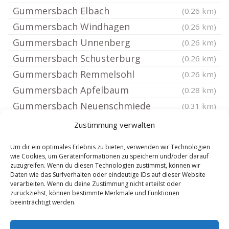
Gummersbach Elbach
(0.26 km)
Gummersbach Windhagen
(0.26 km)
Gummersbach Unnenberg
(0.26 km)
Gummersbach Schusterburg
(0.26 km)
Gummersbach Remmelsohl
(0.26 km)
Gummersbach Apfelbaum
(0.28 km)
Gummersbach Neuenschmiede
(0.31 km)
Gummersbach Lobscheid
(0.31 km)
Zustimmung verwalten
Gummersbach Karlskamp
(0.31 km)
Um dir ein optimales Erlebnis zu bieten, verwenden wir Technologien
Gummersbach Drieberhausen
(0.31 km)
wie Cookies, um Geräteinformationen zu speichern und/oder darauf
zuzugreifen. Wenn du diesen Technologien zustimmst, können wir
Gummersbach Höfen
(0.31 km)
Daten wie das Surfverhalten oder eindeutige IDs auf dieser Website
Gummersbach Oberrengse
verarbeiten. Wenn du deine Zustimmung nicht erteilst oder
(0.31 km)
zurückziehst, können bestimmte Merkmale und Funktionen
Gummersbach Flaberg
(0.31 km)
beeinträchtigt werden.
Gummersbach Hardt
(0.31 km)