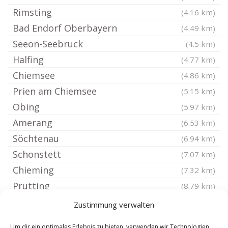
Rimsting
(4.16 km)
Bad Endorf Oberbayern
(4.49 km)
Seeon-Seebruck
(4.5 km)
Halfing
(4.77 km)
Chiemsee
(4.86 km)
Prien am Chiemsee
(5.15 km)
Obing
(5.97 km)
Amerang
(6.53 km)
Söchtenau
(6.94 km)
Schonstett
(7.07 km)
Chieming
(7.32 km)
Prutting
(8.79 km)
Kienberg Oberbayern
(8.94 km)
Zustimmung verwalten
Altenmarkt an der Alz
(9.02 km)
Um dir ein optimales Erlebnis zu bieten, verwenden wir Technologien