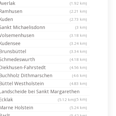
Averlak
(1.92 km)
Ramhusen
(2.21 km)
Kuden
(2.73 km)
Sankt Michaelisdonn
(3 km)
Volsemenhusen
(3.18 km)
Kudensee
(3.24 km)
Brunsbüttel
(3.34 km)
Schmedeswurth
(4.18 km)
Diekhusen-Fahrstedt
(4.56 km)
Buchholz Dithmarschen
(4.6 km)
Büttel Westholstein
(4.83 km)
Landscheide bei Sankt Margarethen
Ecklak
(5 km)
(5.12 km)
Marne Holstein
(5.24 km)
Barlt
(5.42 km)