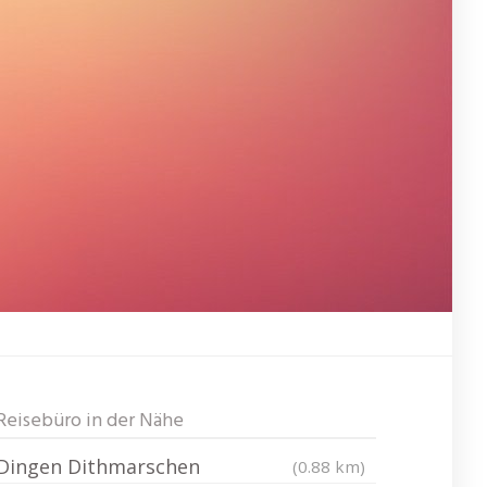
Reisebüro in der Nähe
Dingen Dithmarschen
(0.88 km)