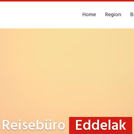
Home
Region
B
Reisebüro
Eddelak