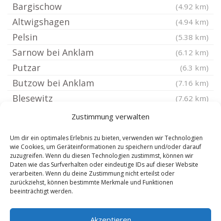
Bargischow
(4.92 km)
Altwigshagen
(4.94 km)
Pelsin
(5.38 km)
Sarnow bei Anklam
(6.12 km)
Putzar
(6.3 km)
Butzow bei Anklam
(7.16 km)
Blesewitz
(7.62 km)
Mönkebude
(7.62 km)
Zustimmung verwalten
Boldekow
(7.71 km)
Um dir ein optimales Erlebnis zu bieten, verwenden wir Technologien
Anklam
(7.8 km)
wie Cookies, um Geräteinformationen zu speichern und/oder darauf
zuzugreifen. Wenn du diesen Technologien zustimmst, können wir
Ferdinandshof Vorpommern
(7.94 km)
Daten wie das Surfverhalten oder eindeutige IDs auf dieser Website
Drewelow
verarbeiten. Wenn du deine Zustimmung nicht erteilst oder
(8.08 km)
zurückziehst, können bestimmte Merkmale und Funktionen
Meiersberg bei Ueckermünde
(8.21 km)
beeinträchtigt werden.
Wilhelmsburg Vorpommern
(8.65 km)
Akzeptieren
Neuenkirchen bei Anklam
(9.09 km)