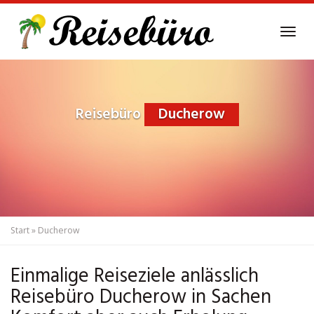
Skip
to
Tog
main
navi
content
Reisebüro
Ducherow
Start
»
Ducherow
Einmalige Reiseziele anlässlich
Reisebüro Ducherow in Sachen