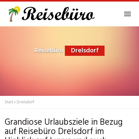
Skip
to
Tog
main
navi
content
Reisebüro
Drelsdorf
Start
»
Drelsdorf
Grandiose Urlaubsziele in Bezug
auf Reisebüro Drelsdorf im