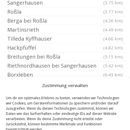
Sangerhausen
(3.75 km)
Roßla
(3.77 km)
Berga bei Roßla
(4.26 km)
Martinsrieth
(4.49 km)
Tilleda Kyffhäuser
(4.66 km)
Hackpfüffel
(4.82 km)
Breitungen bei Roßla
(5.15 km)
Riethnordhausen bei Sangerhausen
(5.42 km)
Borxleben
(6.43 km)
Hayn Harz
(6.44 km)
Zustimmung verwalten
Dietersdorf bei Roßla
(6.7 km)
Um dir ein optimales Erlebnis zu bieten, verwenden wir Technologien
Kelbra Kyffhäuser
(6.7 km)
wie Cookies, um Geräteinformationen zu speichern und/oder darauf
zuzugreifen. Wenn du diesen Technologien zustimmst, können wir
Edersleben
(6.81 km)
Daten wie das Surfverhalten oder eindeutige IDs auf dieser Website
Ichstedt
verarbeiten. Wenn du deine Zustimmung nicht erteilst oder
(7.06 km)
zurückziehst, können bestimmte Merkmale und Funktionen
Dankerode bei Quedlinburg
(7.06 km)
beeinträchtigt werden.