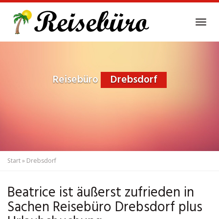
Skip
to
Tog
main
navi
content
Reisebüro
Drebsdorf
Start
»
Drebsdorf
Beatrice ist äußerst zufrieden in
Sachen Reisebüro Drebsdorf plus