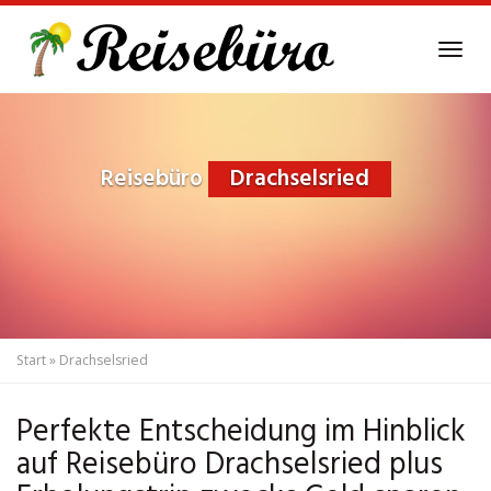
Skip
to
Tog
main
navi
content
Reisebüro
Drachselsried
Start
»
Drachselsried
Perfekte Entscheidung im Hinblick
auf Reisebüro Drachselsried plus