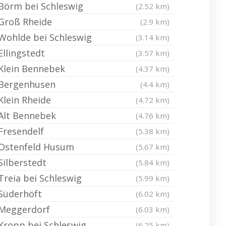
Börm bei Schleswig
(2.52 km)
Groß Rheide
(2.9 km)
Wohlde bei Schleswig
(3.14 km)
Ellingstedt
(3.57 km)
Klein Bennebek
(4.37 km)
Bergenhusen
(4.4 km)
Klein Rheide
(4.72 km)
Alt Bennebek
(4.76 km)
Fresendelf
(5.38 km)
Ostenfeld Husum
(5.67 km)
Silberstedt
(5.84 km)
Treia bei Schleswig
(5.99 km)
Süderhöft
(6.02 km)
Meggerdorf
(6.03 km)
Kropp bei Schleswig
(6.25 km)