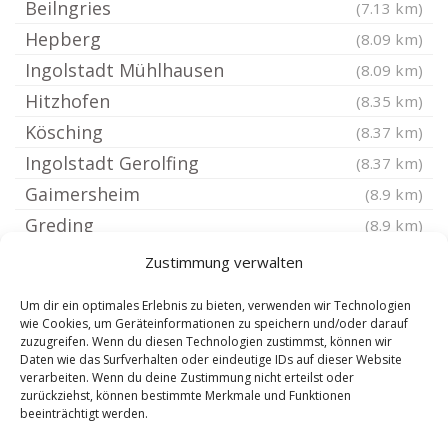
Beilngries
(7.13 km)
Hepberg
(8.09 km)
Ingolstadt Mühlhausen
(8.09 km)
Hitzhofen
(8.35 km)
Kösching
(8.37 km)
Ingolstadt Gerolfing
(8.37 km)
Gaimersheim
(8.9 km)
Greding
(8.9 km)
Oberdolling
(9.19 km)
Zustimmung verwalten
Ingolstadt Mailing
(9.21 km)
Um dir ein optimales Erlebnis zu bieten, verwenden wir Technologien
Ingolstadt Pettenhofen
(9.24 km)
wie Cookies, um Geräteinformationen zu speichern und/oder darauf
zuzugreifen. Wenn du diesen Technologien zustimmst, können wir
Lenting
(9.24 km)
Daten wie das Surfverhalten oder eindeutige IDs auf dieser Website
Ingolstadt Etting
verarbeiten. Wenn du deine Zustimmung nicht erteilst oder
(9.24 km)
zurückziehst, können bestimmte Merkmale und Funktionen
Ingolstadt Irgertsheim
(9.33 km)
beeinträchtigt werden.
Altmannstein
(9.37 km)