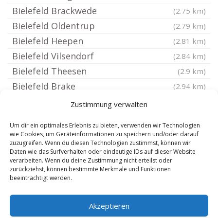
Bielefeld Brackwede
(2.75 km)
Bielefeld Oldentrup
(2.79 km)
Bielefeld Heepen
(2.81 km)
Bielefeld Vilsendorf
(2.84 km)
Bielefeld Theesen
(2.9 km)
Bielefeld Brake
(2.94 km)
Bielefeld Hoberge Holtkamp
(3.08 km)
Zustimmung verwalten
Bielefeld Jöllenbeck
(3.36 km)
Um dir ein optimales Erlebnis zu bieten, verwenden wir Technologien
Bielefeld Quelle
(3.5 km)
wie Cookies, um Geräteinformationen zu speichern und/oder darauf
zuzugreifen. Wenn du diesen Technologien zustimmst, können wir
Bielefeld Schröttinghausen
(3.64 km)
Daten wie das Surfverhalten oder eindeutige IDs auf dieser Website
Bielefeld Milse
verarbeiten. Wenn du deine Zustimmung nicht erteilst oder
(3.78 km)
zurückziehst, können bestimmte Merkmale und Funktionen
Bielefeld Ubbedissen
(4.18 km)
beeinträchtigt werden.
Bielefeld Senne
(4.64 km)
Akzeptieren
Werther Westfalen
(5.47 km)