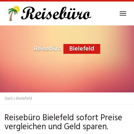
Skip
to
Tog
main
navi
content
Reisebüro
Bielefeld
Start
»
Bielefeld
Reisebüro Bielefeld sofort Preise
vergleichen und Geld sparen.