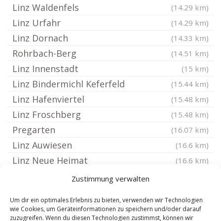
Linz Waldenfels
(14.29 km)
Linz Urfahr
(14.29 km)
Linz Dornach
(14.33 km)
Rohrbach-Berg
(14.51 km)
Linz Innenstadt
(15 km)
Linz Bindermichl Keferfeld
(15.44 km)
Linz Hafenviertel
(15.48 km)
Linz Froschberg
(15.48 km)
Pregarten
(16.07 km)
Linz Auwiesen
(16.6 km)
Linz Neue Heimat
(16.6 km)
Steyregg
(16.86 km)
Zustimmung verwalten
Leonding
(16.88 km)
Um dir ein optimales Erlebnis zu bieten, verwenden wir Technologien
Linz Kleinmünchen
(17.75 km)
wie Cookies, um Geräteinformationen zu speichern und/oder darauf
zuzugreifen. Wenn du diesen Technologien zustimmst, können wir