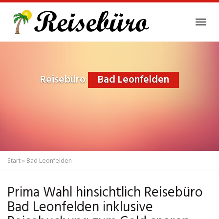
Skip
to
Tog
main
navi
content
Reisebüro
Bad Leonfelden
Start
»
Bad Leonfelden
Prima Wahl hinsichtlich Reisebüro
Bad Leonfelden inklusive