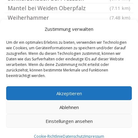
Mantel bei Weiden Oberpfalz
(7.11 km)
Weiherhammer
(7.48 km)
Irchenrieth
(7.73 km)
Zustimmung verwalten
Plößberg Oberpfalz
(8 km)
Um dir ein optimales Erlebnis zu bieten, verwenden wir Technologien
Flossenbürg
(8.24 km)
wie Cookies, um Geräteinformationen zu speichern und/oder darauf
zuzugreifen. Wenn du diesen Technologien zustimmst, können wir
Waldthurn
(8.31 km)
Daten wie das Surfverhalten oder eindeutige IDs auf dieser Website
Krummennaab
verarbeiten. Wenn du deine Zustimmung nicht erteilst oder
(8.38 km)
zurückziehst, können bestimmte Merkmale und Funktionen
Leuchtenberg
(9.09 km)
beeinträchtigt werden.
Reuth bei Erbendorf
(9.26 km)
Akzeptieren
Luhe-Wildenau
(9.48 km)
Vohenstrauß
(9.76 km)
Ablehnen
Einstellungen ansehen
Copyright 2024-2025 by de-reisebuero.de |
8.8.2026
Cookie-Richtlinie
Datenschutz
Impressum
|
SEO Technik