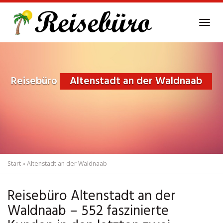
Skip
to
Tog
main
navi
content
Reisebüro
Altenstadt an der Waldnaab
Start
»
Altenstadt an der Waldnaab
Reisebüro Altenstadt an der
Waldnaab – 552 faszinierte