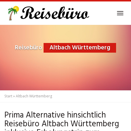
Skip
to
Tog
main
navi
content
Reisebüro
Altbach Württemberg
Start
»
Altbach Württemberg
Prima Alternative hinsichtlich
Reisebüro Altbach Württemberg