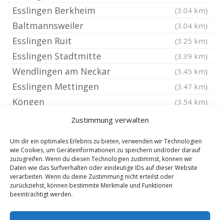
Esslingen Berkheim
(3.04 km)
Baltmannsweiler
(3.04 km)
Esslingen Ruit
(3.25 km)
Esslingen Stadtmitte
(3.39 km)
Wendlingen am Neckar
(3.45 km)
Esslingen Mettingen
(3.47 km)
Köngen
(3.54 km)
Esslingen Wiflinge
(3.84 km)
Zustimmung verwalten
Reichenbach an der Fils
(3.97 km)
Um dir ein optimales Erlebnis zu bieten, verwenden wir Technologien
Esslingen am Neckar
(3.97 km)
wie Cookies, um Geräteinformationen zu speichern und/oder darauf
zuzugreifen. Wenn du diesen Technologien zustimmst, können wir
Kernen im Remstal
(4.14 km)
Daten wie das Surfverhalten oder eindeutige IDs auf dieser Website
Hochdorf bei Plochingen
verarbeiten. Wenn du deine Zustimmung nicht erteilst oder
(4.44 km)
zurückziehst, können bestimmte Merkmale und Funktionen
Denkendorf Württemberg
(4.6 km)
beeinträchtigt werden.
Unterensingen
(4.66 km)