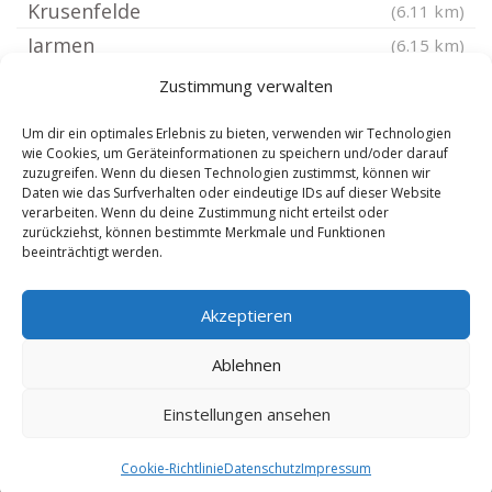
Krusenfelde
(6.11 km)
Jarmen
(6.15 km)
Kletzin
(6.68 km)
Zustimmung verwalten
Sarow
(7.03 km)
Um dir ein optimales Erlebnis zu bieten, verwenden wir Technologien
Bentzin
(7.04 km)
wie Cookies, um Geräteinformationen zu speichern und/oder darauf
zuzugreifen. Wenn du diesen Technologien zustimmst, können wir
Neetzow
(7.17 km)
Daten wie das Surfverhalten oder eindeutige IDs auf dieser Website
Gültz
verarbeiten. Wenn du deine Zustimmung nicht erteilst oder
(7.43 km)
zurückziehst, können bestimmte Merkmale und Funktionen
Altenhagen bei Altentreptow
(7.92 km)
beeinträchtigt werden.
Krien
(8.23 km)
Akzeptieren
Beggerow
(8.23 km)
Iven
(8.24 km)
Ablehnen
Einstellungen ansehen
Copyright 2024-2025 by de-reisebuero.de |
9.8.2026
Cookie-Richtlinie
Datenschutz
Impressum
|
SEO Technik