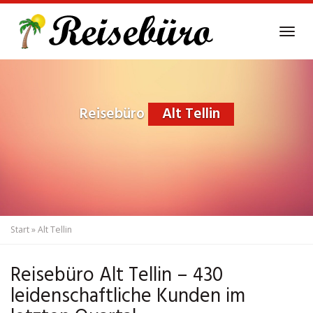
Skip
to
Tog
main
navi
content
Reisebüro
Alt Tellin
Start
»
Alt Tellin
Reisebüro Alt Tellin – 430
leidenschaftliche Kunden im