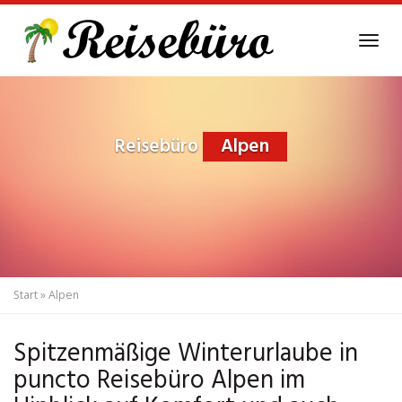
Skip
to
Tog
main
navi
content
Reisebüro
Alpen
Start
»
Alpen
Spitzenmäßige Winterurlaube in
puncto Reisebüro Alpen im