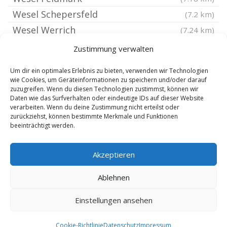
Wesel Schepersfeld
(7.2 km)
Wesel Werrich
(7.24 km)
Voerde Niederrhein
(7.25 km)
Zustimmung verwalten
Wesel Blumenkamp
(7.27 km)
Um dir ein optimales Erlebnis zu bieten, verwenden wir Technologien
Wesel Perrich
(7.48 km)
wie Cookies, um Geräteinformationen zu speichern und/oder darauf
zuzugreifen. Wenn du diesen Technologien zustimmst, können wir
Wesel Fusternberg
(7.63 km)
Daten wie das Surfverhalten oder eindeutige IDs auf dieser Website
Wesel Lippedorf
verarbeiten. Wenn du deine Zustimmung nicht erteilst oder
(7.65 km)
zurückziehst, können bestimmte Merkmale und Funktionen
Wesel Bergerfurth
(8.02 km)
beeinträchtigt werden.
Wesel Diersfordt
(8.1 km)
Akzeptieren
Moers Asperden
(8.14 km)
Norddeutschland
(8.15 km)
Ablehnen
Einstellungen ansehen
Copyright 2024-2025 by de-reisebuero.de |
7.8.2026
Cookie-Richtlinie
Datenschutz
Impressum