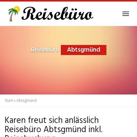
Skip
to
Tog
main
navi
content
Reisebüro
Abtsgmünd
Start
»
Abtsgmünd
Karen freut sich anlässlich
Reisebüro Abtsgmünd inkl.