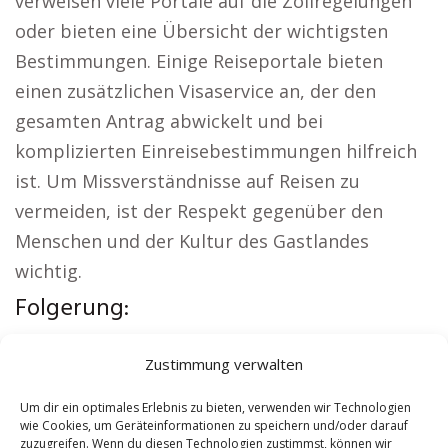
verweisen viele Portale auf die Zollregelungen
oder bieten eine Übersicht der wichtigsten
Bestimmungen. Einige Reiseportale bieten
einen zusätzlichen Visaservice an, der den
gesamten Antrag abwickelt und bei
komplizierten Einreisebestimmungen hilfreich
ist. Um Missverständnisse auf Reisen zu
vermeiden, ist der Respekt gegenüber den
Menschen und der Kultur des Gastlandes
wichtig.
Folgerung:
Interessante Links:
Versicherung Regio
|
Zustimmung verwalten
Wohnung mieten Regio
|
Kirche Regio
|
Reisebüro Regio
|
Versicherung Regio
|
Um dir ein optimales Erlebnis zu bieten, verwenden wir Technologien
wie Cookies, um Geräteinformationen zu speichern und/oder darauf
Hauskauf Regio
zuzugreifen. Wenn du diesen Technologien zustimmst, können wir