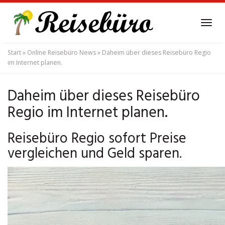
Skip
to
Tog
main
navi
content
Start
»
Online Reisebüro News
»
Daheim über dieses Reisebüro Regio
im Internet planen.
Daheim über dieses Reisebüro
Regio im Internet planen.
Reisebüro Regio sofort Preise
vergleichen und Geld sparen.