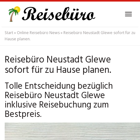
Skip
to
Tog
main
navi
content
Start
»
Online Reisebüro News
»
Reisebüro Neustadt Glewe sofort für zu
Hause planen.
Reisebüro Neustadt Glewe
sofort für zu Hause planen.
Tolle Entscheidung bezüglich
Reisebüro Neustadt Glewe
inklusive Reisebuchung zum
Bestpreis.