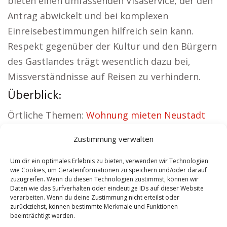
bieten einen umfassenden Visaservice, der den
Antrag abwickelt und bei komplexen
Einreisebestimmungen hilfreich sein kann.
Respekt gegenüber der Kultur und den Bürgern
des Gastlandes trägt wesentlich dazu bei,
Missverständnisse auf Reisen zu verhindern.
Überblick:
Örtliche Themen:
Wohnung mieten Neustadt
Glewe
|
Kirche Neustadt Glewe
|
Zustimmung verwalten
Autovermietung Neustadt Glewe
|
Versicherung
Neustadt Glewe
|
Hauskauf Neustadt Glewe
|
Um dir ein optimales Erlebnis zu bieten, verwenden wir Technologien
wie Cookies, um Geräteinformationen zu speichern und/oder darauf
Hundeschule Neustadt Glewe
zuzugreifen. Wenn du diesen Technologien zustimmst, können wir
Daten wie das Surfverhalten oder eindeutige IDs auf dieser Website
verarbeiten. Wenn du deine Zustimmung nicht erteilst oder
Contents
[
show
]
zurückziehst, können bestimmte Merkmale und Funktionen
beeinträchtigt werden.