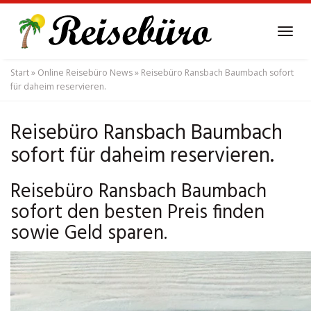
Skip
to
Tog
main
navi
content
Start
»
Online Reisebüro News
»
Reisebüro Ransbach Baumbach sofort
für daheim reservieren.
Reisebüro Ransbach Baumbach
sofort für daheim reservieren.
Reisebüro Ransbach Baumbach
sofort den besten Preis finden
sowie Geld sparen.