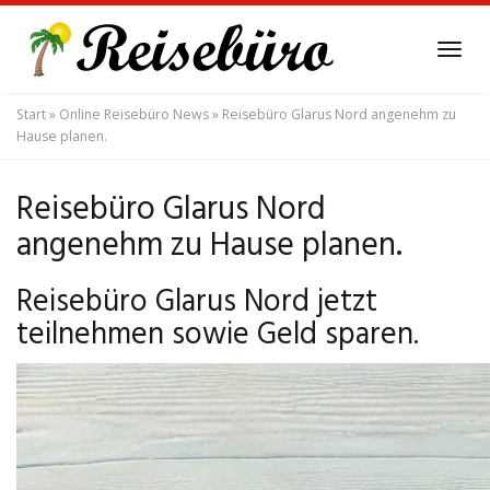
Skip
to
Tog
main
navi
content
Start
»
Online Reisebüro News
»
Reisebüro Glarus Nord angenehm zu
Hause planen.
Reisebüro Glarus Nord
angenehm zu Hause planen.
Reisebüro Glarus Nord jetzt
teilnehmen sowie Geld sparen.