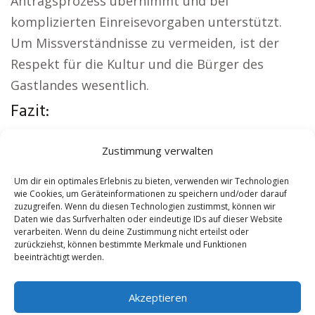
Antragsprozess übernimmt und bei
komplizierten Einreisevorgaben unterstützt.
Um Missverständnisse zu vermeiden, ist der
Respekt für die Kultur und die Bürger des
Gastlandes wesentlich.
Fazit:
Lokale Hinweise:
Autovermietung Glarus Nord
|
Zustimmung verwalten
Sicherheitsdienst Glarus Nord
|
Versicherung
Glarus Nord
|
Hundeschule Glarus Nord
|
Um dir ein optimales Erlebnis zu bieten, verwenden wir Technologien
wie Cookies, um Geräteinformationen zu speichern und/oder darauf
Schamane Glarus Nord
|
Reisebüro Glarus Nord
zuzugreifen. Wenn du diesen Technologien zustimmst, können wir
Daten wie das Surfverhalten oder eindeutige IDs auf dieser Website
verarbeiten. Wenn du deine Zustimmung nicht erteilst oder
Contents
[
show
]
zurückziehst, können bestimmte Merkmale und Funktionen
beeinträchtigt werden.
No tags for this post.
Akzeptieren