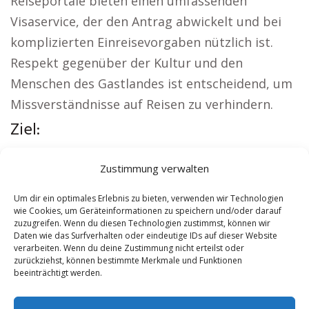
Reiseportale bieten einen umfassenden
Visaservice, der den Antrag abwickelt und bei
komplizierten Einreisevorgaben nützlich ist.
Respekt gegenüber der Kultur und den
Menschen des Gastlandes ist entscheidend, um
Missverständnisse auf Reisen zu verhindern.
Ziel:
Weitere lokale Themen:
Versicherung Plaue
|
Zustimmung verwalten
Wohnung mieten Plaue
|
Kirche Plaue
|
Reisebüro Plaue
|
Versicherung Plaue
|
Um dir ein optimales Erlebnis zu bieten, verwenden wir Technologien
wie Cookies, um Geräteinformationen zu speichern und/oder darauf
Hauskauf Plaue
zuzugreifen. Wenn du diesen Technologien zustimmst, können wir
Daten wie das Surfverhalten oder eindeutige IDs auf dieser Website
verarbeiten. Wenn du deine Zustimmung nicht erteilst oder
Contents
[
show
]
zurückziehst, können bestimmte Merkmale und Funktionen
beeinträchtigt werden.
No tags for this post.