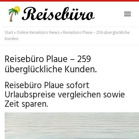
Skip
to
Tog
main
navi
content
Start
»
Online Reisebüro News
»
Reisebüro Plaue – 259 überglückliche
Kunden.
Reisebüro Plaue – 259
überglückliche Kunden.
Reisebüro Plaue sofort
Urlaubspreise vergleichen sowie
Zeit sparen.