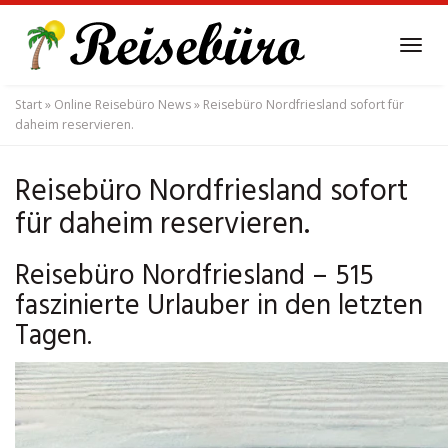
Skip
to
Tog
main
navi
content
Start
»
Online Reisebüro News
»
Reisebüro Nordfriesland sofort für
daheim reservieren.
Reisebüro Nordfriesland sofort
für daheim reservieren.
Reisebüro Nordfriesland – 515
faszinierte Urlauber in den letzten
Tagen.