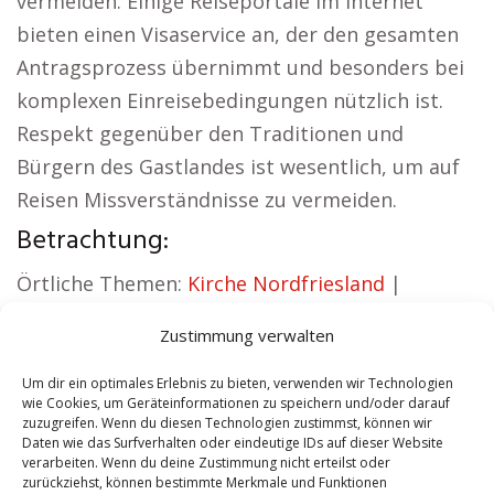
vermeiden. Einige Reiseportale im Internet
bieten einen Visaservice an, der den gesamten
Antragsprozess übernimmt und besonders bei
komplexen Einreisebedingungen nützlich ist.
Respekt gegenüber den Traditionen und
Bürgern des Gastlandes ist wesentlich, um auf
Reisen Missverständnisse zu vermeiden.
Betrachtung:
Örtliche Themen:
Kirche Nordfriesland
|
Autovermietung Nordfriesland
|
Zustimmung verwalten
Sicherheitsdienst Nordfriesland
|
Hauskauf
Nordfriesland
|
Hundeschule Nordfriesland
|
Um dir ein optimales Erlebnis zu bieten, verwenden wir Technologien
wie Cookies, um Geräteinformationen zu speichern und/oder darauf
Schamane Nordfriesland
zuzugreifen. Wenn du diesen Technologien zustimmst, können wir
Daten wie das Surfverhalten oder eindeutige IDs auf dieser Website
verarbeiten. Wenn du deine Zustimmung nicht erteilst oder
Contents
[
show
]
zurückziehst, können bestimmte Merkmale und Funktionen