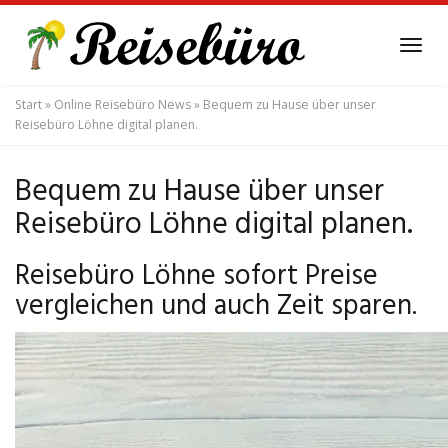
Skip
to
Tog
main
navi
content
Start
»
Online Reisebüro News
»
Bequem zu Hause über unser
Reisebüro Löhne digital planen.
Bequem zu Hause über unser
Reisebüro Löhne digital planen.
Reisebüro Löhne sofort Preise
vergleichen und auch Zeit sparen.