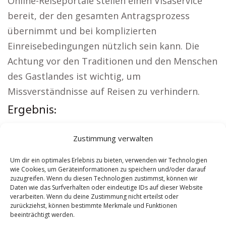
Online-Reiseportale stellen einen Visaservice
bereit, der den gesamten Antragsprozess
übernimmt und bei komplizierten
Einreisebedingungen nützlich sein kann. Die
Achtung vor den Traditionen und den Menschen
des Gastlandes ist wichtig, um
Missverständnisse auf Reisen zu verhindern.
Ergebnis:
Örtliche Themen:
Autovermietung Löhne
|
Zustimmung verwalten
Sicherheitsdienst Löhne
|
Versicherung Löhne
|
Hundeschule Löhne
|
Schamane Löhne
|
Um dir ein optimales Erlebnis zu bieten, verwenden wir Technologien
wie Cookies, um Geräteinformationen zu speichern und/oder darauf
Reisebüro Löhne
zuzugreifen. Wenn du diesen Technologien zustimmst, können wir
Daten wie das Surfverhalten oder eindeutige IDs auf dieser Website
verarbeiten. Wenn du deine Zustimmung nicht erteilst oder
Contents
[
show
]
zurückziehst, können bestimmte Merkmale und Funktionen
beeinträchtigt werden.